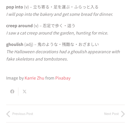
pop into
(v)
– 立ち寄る・足を運ぶ・ふらっと入る
I will pop into the bakery and get some bread for dinner.
creep around
(v) – 忍足で歩く・這う
I saw a cat creep around the garden, hunting for mice.
ghoulish
(adj) – 鬼のような・残酷な・おざましい
The Halloween decorations had a ghoulish appearance with
fake skeletons and tombstones.
Image by
Karrie Zhu
from
Pixabay
Previous Post
Next Post