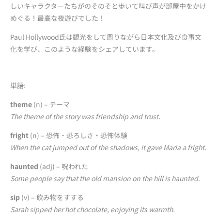
しいキャラクターたちがのそのそと歩いて叫び声が部屋中をかけ
めぐる！最高な夜遊びでした！
Paul Hollywood氏は観光をして周りながら日本文化及び食事文
化を学び、このような経験をシェアしています。
単語:
theme
(n)
– テーマ
The theme of the story was friendship and trust.
fright
(n)
– 恐怖・恐ろしさ・恐怖体験
When the cat jumped out of the shadows, it gave Maria a fright.
haunted
(adj) – 呪われた
Some people say that the old mansion on the hill is haunted.
sip
(v) – 飲み物をすする
Sarah sipped her hot chocolate, enjoying its warmth.