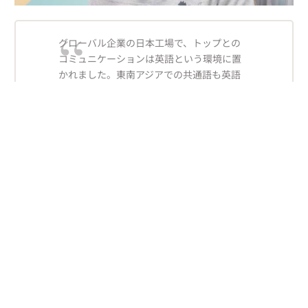
グローバル企業の日本工場で、トップとの
コミュニケーションは英語という環境に置
かれました。東南アジアでの共通語も英語
でした。
これまでブロークンな会話で過ごしてきま
したが、現在は、自分でいろいろなビジネ
スシーンを想定し、自らが発信できる会話
力のレベルアップを図ろうとしています。
ゆっくりですが、考えているいろいろなこ
とが表現できる英語力をめざしています。
Noboru
| 個人 ビジネス英語