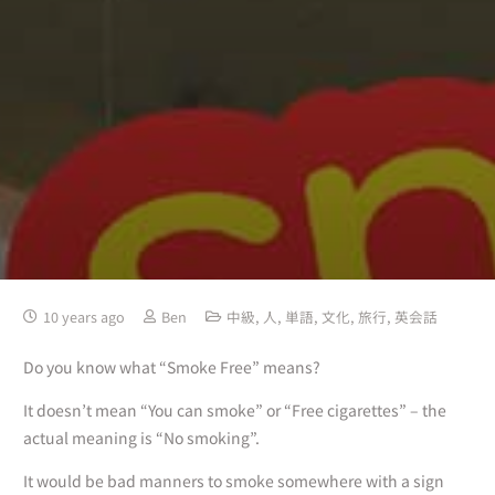
10 years ago
Ben
中級
,
人
,
単語
,
文化
,
旅行
,
英会話
Do you know what “Smoke Free” means?
It doesn’t mean “You can smoke” or “Free cigarettes” – the
actual meaning is “No smoking”.
It would be bad manners to smoke somewhere with a sign